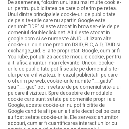
De asemenea, folosim unul sau mai multe cookie-
uri pentru publicitatea pe care o oferim pe retea.
Unul dintre principalele cookie-uri de publicitate
de pe site-urile care nu apartin Google este
denumit “IDE” si este stocat în browser-ele de pe
domeniul doubleclick.net. Altul este stocat in
google.com si se numeste ANID. Utilizam alte
cookie-uri cu nume precum DSID, FLC, AID, TAID si
exchange_uid. Si alte proprietati Google, cum ar fi
YouTube, pot utiliza aceste module cookie, pentru
a iti afisa anunturi mai relevante. Uneori, cookie-
urile de publicitate pot fi setate pe domeniul site-
ului pe care il vizitezi. In cazul publicitatii pe care
o oferim pe web, cookie-urile numite “__gads”
sau “__ gac” pot fi setate de pe domeniul site-ului
pe care il vizitezi. Spre deosebire de modulele
cookie care sunt setate pe domeniile proprii ale
Google, aceste cookie-uri nu pot fi citite de
Google cand te afli pe un alt site decat cel pe care
au fost setate cookie-urile. Ele servesc anumitor
scopuri, cum ar fi cuantificarea interactiunilor cu