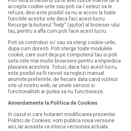
Poti seta browserul sa te avertizeze inainte de a
accepta cookie-urile sau poti sa-l setezi sa le
refuze, desi este posibil sa nu ai acces la toate
functiile acestui site daca faci acest lucru.
Recurge la butonul “help” (ajutor) al browser-ului
tau, pentru a afla cum poti face acest lucru.
Poti sa controlezi si/ sau sa stergi cookie-urile,
dupa cum doresti. Poti sterge toate modulele
cookie, care sunt deja pe computerul tau si poti
seta cele mai multe browsere pentru a impiedica
plasarea acestora. Totusi, daca faci acest lucru,
este posibil sa fii nevoit sa reglezi manual
anumite preferinte, de fiecare data cand vizitezi
site-ul nostru web, iar unele servicii si
functionalitati ar putea sa nu functioneze.
Amendamente la Politica de Cookies
In cazul in care hotaram modificarea prezentei
Politici de Cookies, vom publica noua versiune
aici, iar aceasta va inlocui versiunea actuala.