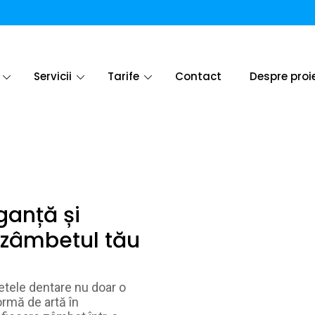
Servicii
Tarife
Contact
Despre proi
ganță și
 zâmbetul tău
țetele dentare nu doar o
ormă de artă în