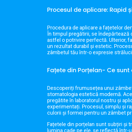
Procesul de aplicare: Rapid 
Procedura de aplicare a fațetelor dent
În timpul pregătirii, se îndepărtează
astfel o potrivire perfectă. Ulterior, 
un rezultat durabil și estetic. Proces
zâmbetul tău într-o expresie străluci
Fațete din Porțelan- Ce sunt
Descoperiți frumusețea unui zâmbet n
stomatologia estetică modernă. Acest
pregătite în laboratorul nostru și apl
experimentați. Procesul, simplu și r
culorii și formei pentru un zâmbet pr
Fațetele din porțelan sunt subțiri și 
lumina cade pe ele, se reflectă într-un