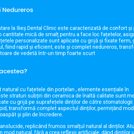
și Nedureros
are la Ilieș Dental Clinic este caracterizată de confort și 
 o cantitate mică de smalț pentru a face loc fațetelor, asi
fațetele personalizate sunt aplicate cu grijă și fixate ferm
ul, fiind rapid și eficient, este și complet nedureros, tran
toare de vedetă într-un timp foarte scurt
 acestea?
atural cu fațetele din porțelan , elemente esențiale în
e straturi subțiri din ceramica de înaltă calitate sunt m
icate cu grijă pe suprafețele dinților de către stomatologii 
apid, transformă complet aspectul dinților, permițând mod
oaspăt și plin de încredere.
translucide, replicând frumos smalțul natural al dinților. A
 mod natural, fără a crea reflexii artificiale, dând dinților