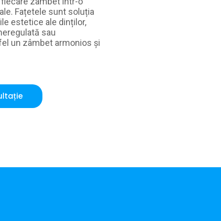
fiecare zâmbet într-o
le. Fațetele sunt soluția
e estetice ale dinților,
 neregulată sau
tfel un zâmbet armonios și
ltație