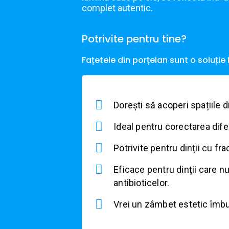
complet autentic.
Potrivite pentru tine?
Fațetele din porțelan sunt o soluție
Dorești să acoperi spațiile di
Ideal pentru corectarea dife
Potrivite pentru dinții cu fr
Eficace pentru dinții care nu
antibioticelor.
Vrei un zâmbet estetic îmbu