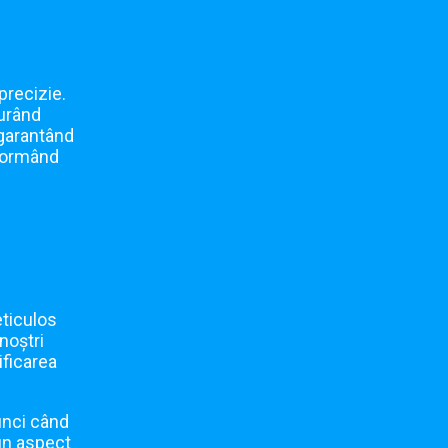
precizie.
gurând
, garantând
sformând
eticulos
noștri
ificarea
tunci când
 un aspect