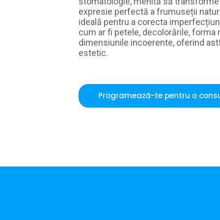
stomatologie, menită să transforme 
expresie perfectă a frumuseții natura
ideală pentru a corecta imperfecțiunil
cum ar fi petele, decolorările, forma
dimensiunile incoerente, oferind as
estetic.
Programează-te pentru o consu