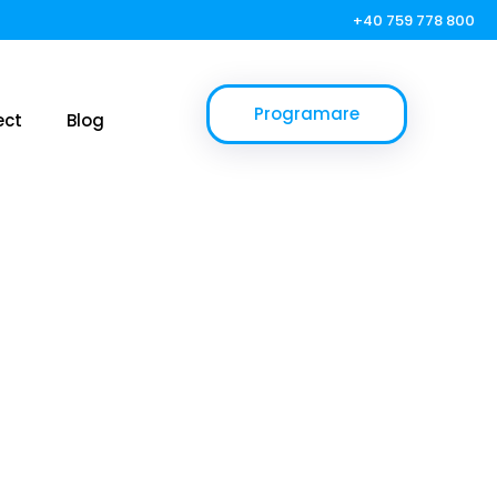
+40 759 778 800
Programare
ect
Blog