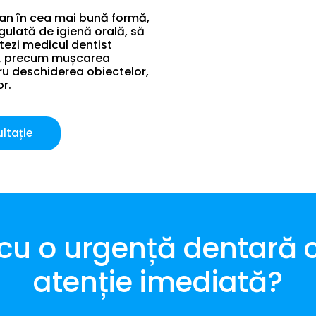
lan în cea mai bună formă,
egulată de igienă orală, să
itezi medicul dentist
ve, precum mușcarea
ntru deschiderea obiectelor,
or.
ltație
 cu o urgență dentară 
atenție imediată?