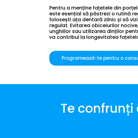
Pentru a menține fațetele din porțe
este esențial să păstrezi o rutină r
folosești ața dentară zilnic și să viz
regulat. Evitarea obiceiurilor noci
unghiilor sau utilizarea dinților pe
va contribui la longevitatea fațetel
Programează-te pentru o consu
Te confrunți