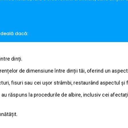
 ideală dacă:
ntre dinți.
rențelor de dimensiune între dinții tăi, oferind un aspec
acturi, fisuri sau cei ușor strâmbi, restaurând aspectul și 
 au răspuns la procedurile de albire, inclusiv cei afectaț
nătățit.