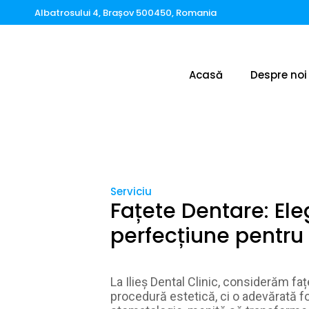
Albatrosului 4, Brașov 500450, Romania
Acasă
Despre noi
Serviciu
Fațete Dentare: Ele
perfecțiune pentru
La Ilieș Dental Clinic, considerăm fa
procedură estetică, ci o adevărată f