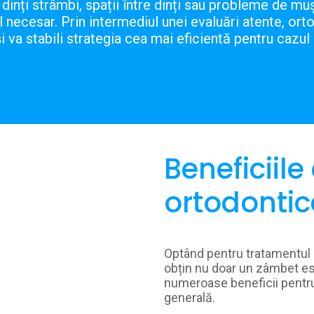
 dinți strâmbi, spații între dinți sau probleme de mu
ul necesar. Prin intermediul unei evaluări atente, o
 și va stabili strategia cea mai eficientă pentru caz
Beneficiile
ortodontic
Optând pentru tratamentul o
obțin nu doar un zâmbet est
numeroase beneficii pentru
generală.