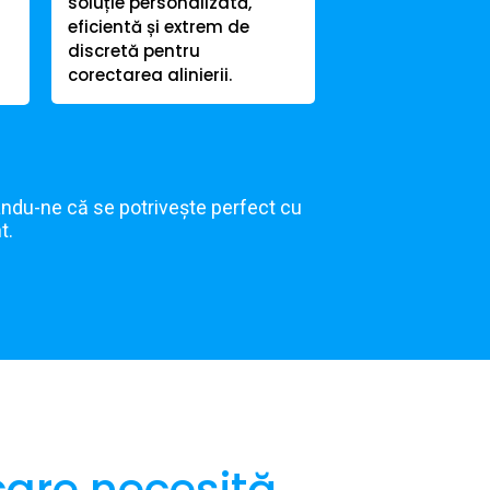
soluție personalizată,
eficientă și extrem de
discretă pentru
corectarea alinierii.
rându-ne că se potrivește perfect cu
t.