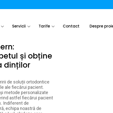
Servicii
Tarife
Contact
Despre proi
ern:
etul și obține
 dinților
irii de soluții ortodontice
e ale fiecărui pacient.
 și metode personalizate
erind astfel fiecărui pacient
. Indiferent de
ă, echipa noastră de