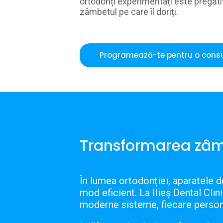
ortodonți experimentați este pregăt
zâmbetul pe care îl doriți.
Programează-te pentru o consu
Transformarea zâm
Î
n lumea ortodonției, aparatele de
mod eficient.
La Ilieș Dental Clin
moderne sisteme, fiecare personali