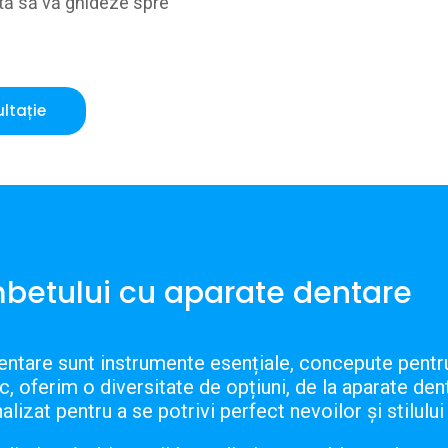
ită să vă ghideze spre
ltație
betului cu aparate dentare
ntare sunt instrumente esențiale, concepute pentru a
ic, oferim o diversitate de opțiuni, de la aparate den
zat pentru a se potrivi perfect nevoilor și stilului 