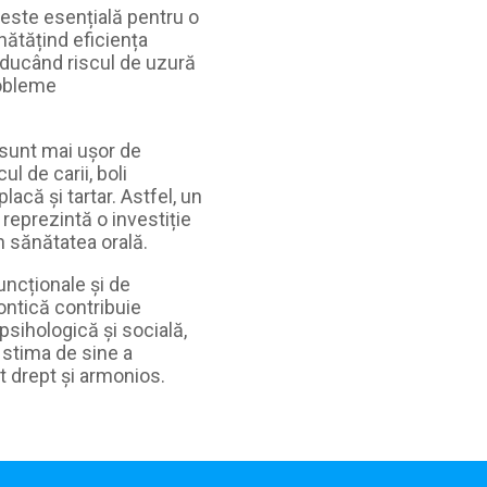
r este esențială pentru o
ătățind eficiența
 reducând riscul de uzură
robleme
ți sunt mai ușor de
l de carii, boli
lacă și tartar. Astfel, un
 reprezintă o investiție
n sănătatea orală.
uncționale și de
ontică contribuie
psihologică și socială,
 stima de sine a
t drept și armonios.