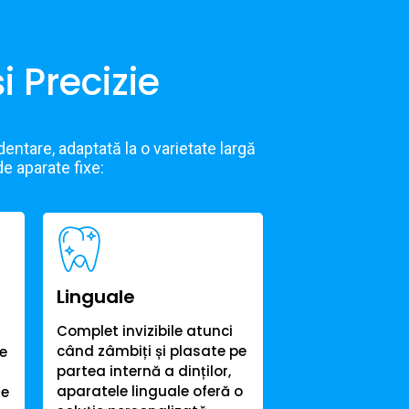
i Precizie
dentare, adaptată la o varietate largă
de aparate fixe:
Linguale
Complet invizibile atunci
când zâmbiți și plasate pe
re
partea internă a dinților,
aparatele linguale oferă o
re