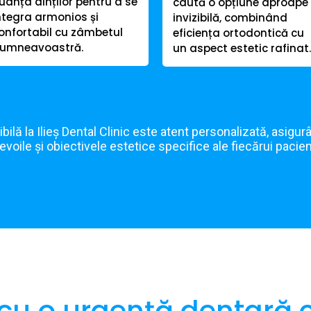
uanța dinților pentru a se
caută o opțiune aproape
ntegra armonios și
invizibilă, combinând
onfortabil cu zâmbetul
eficiența ortodontică cu
umneavoastră.
un aspect estetic rafinat.
bilă la Ilieș Dental Clinic este atent personalizată, asigu
evoile și obiectivele estetice specifice ale fiecărui pacien