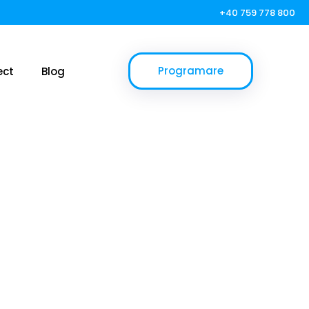
+40 759 778 800
Programare
ect
Blog