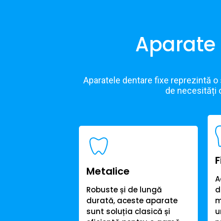
Aparate d
Aparatele dentare fixe reprezintă o s
de necesități o
F
Metalice
A
Robuste și de lungă
d
durată, aceste aparate
m
sunt soluția clasică și
u