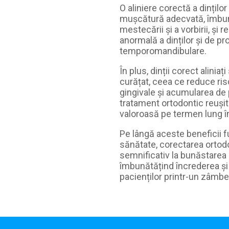
O aliniere corectă a dințilo
mușcătură adecvată, îmbun
mestecării și a vorbirii, și
anormală a dinților și de p
temporomandibulare.
În plus, dinții corect alinia
curățat, ceea ce reduce riscu
gingivale și acumularea de p
tratament ortodontic reușit
valoroasă pe termen lung î
Pe lângă aceste beneficii f
sănătate, corectarea ortod
semnificativ la bunăstarea 
îmbunătățind încrederea și
pacienților printr-un zâmbe