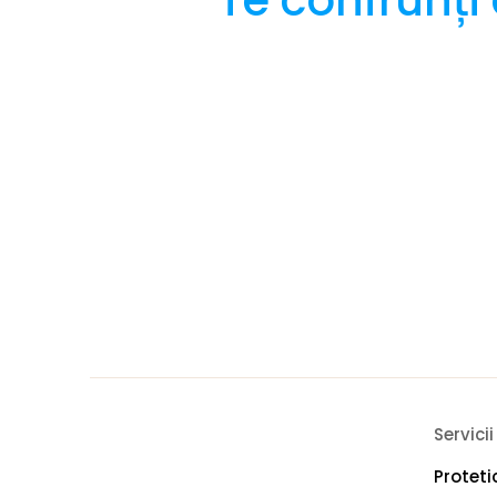
Te confrunți
Servicii
Protet