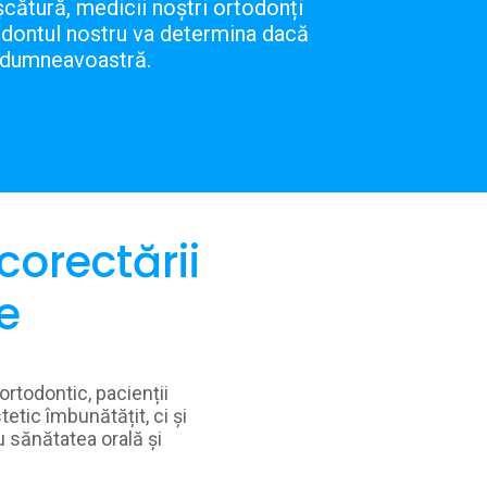
șcătură, medicii noștri ortodonți
rtodontul nostru va determina dacă
ul dumneavoastră.
 corectării
e
rtodontic, pacienții
etic îmbunătățit, ci și
 sănătatea orală și