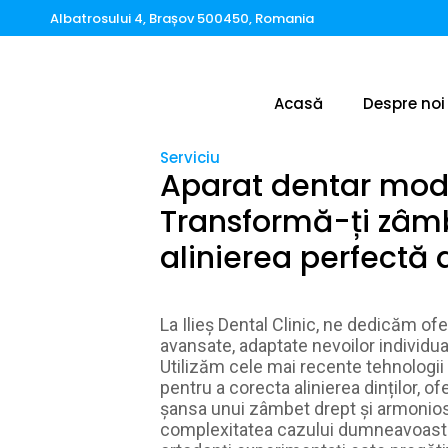
Albatrosului 4, Brașov 500450, Romania
Acasă
Despre noi
Serviciu
Aparat dentar mod
Transformă-ți zâmb
alinierea perfectă a
La Ilieș Dental Clinic, ne dedicăm ofer
avansate, adaptate nevoilor individual
Utilizăm cele mai recente tehnologii
pentru a corecta alinierea dinților, of
șansa unui zâmbet drept și armonios
complexitatea cazului dumneavoastr