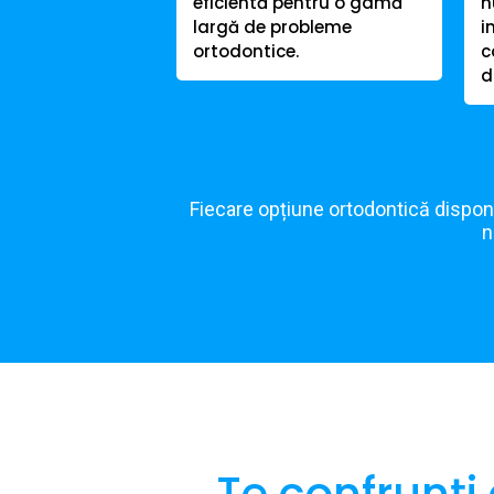
eficientă pentru o gamă
n
largă de probleme
i
ortodontice.
c
d
Fiecare opțiune ortodontică disponi
n