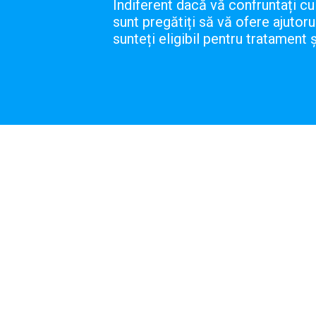
Indiferent dacă vă confruntați cu
sunt pregătiți să vă ofere ajutor
sunteți eligibil pentru tratament