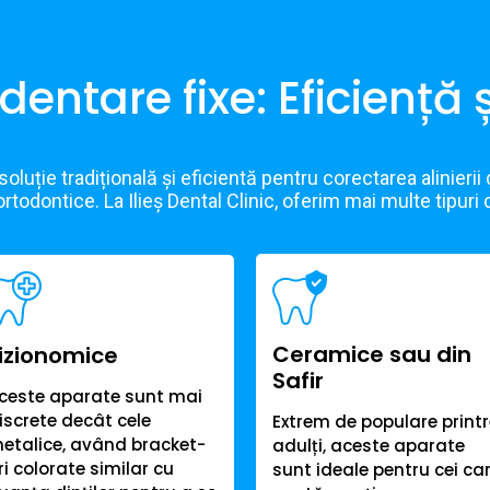
entare fixe: Eficiență ș
oluție tradițională și eficientă pentru corectarea alinierii 
rtodontice. La Ilieș Dental Clinic, oferim mai multe tipuri 
Ceramice sau din
izionomice
Safir
ceste aparate sunt mai
iscrete decât cele
Extrem de populare print
etalice, având bracket-
adulți, aceste aparate
ri colorate similar cu
sunt ideale pentru cei ca